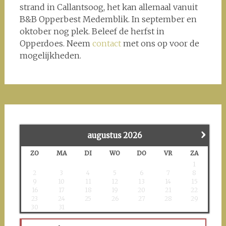
strand in Callantsoog, het kan allemaal vanuit
B&B Opperbest Medemblik. In september en
oktober nog plek. Beleef de herfst in
Opperdoes. Neem
contact
met ons op voor de
mogelijkheden.
›
augustus
2026
ZO
MA
DI
WO
DO
VR
ZA
1
2
3
4
5
6
7
8
9
10
11
12
13
14
15
16
17
18
19
20
21
22
23
24
25
26
27
28
29
30
31