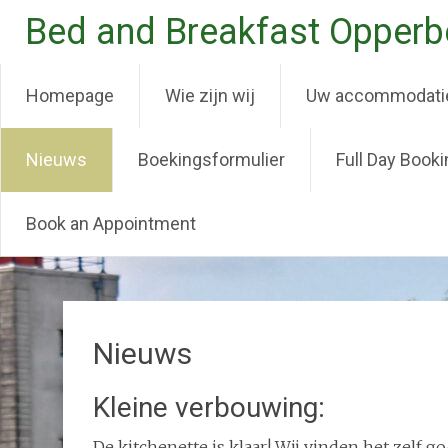
Bed and Breakfast Opper
Homepage
Wie zijn wij
Uw accommodati
Nieuws
Boekingsformulier
Full Day Booki
Book an Appointment
Naar
de
inhoud
springen
Nieuws
Kleine verbouwing:
De kitchenette is klaar! Wij vinden het zelf g