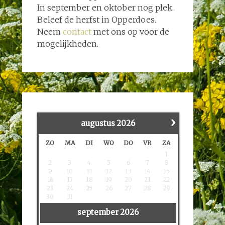
In september en oktober nog plek.
Beleef de herfst in Opperdoes.
Neem
contact
met ons op voor de
mogelijkheden.
›
augustus
2026
ZO
MA
DI
WO
DO
VR
ZA
1
2
3
4
5
6
7
8
9
10
11
12
13
14
15
16
17
18
19
20
21
22
23
24
25
26
27
28
29
30
31
september
2026