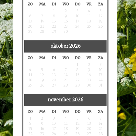
ZO
MA
DI
WO
DO
VR
ZA
1
2
3
4
5
6
7
8
9
10
11
12
13
14
15
16
17
18
19
20
21
22
23
24
25
26
27
28
29
30
oktober
2026
ZO
MA
DI
WO
DO
VR
ZA
1
2
3
4
5
6
7
8
9
10
11
12
13
14
15
16
17
18
19
20
21
22
23
24
25
26
27
28
29
30
31
november
2026
ZO
MA
DI
WO
DO
VR
ZA
1
2
3
4
5
6
7
8
9
10
11
12
13
14
15
16
17
18
19
20
21
22
23
24
25
26
27
28