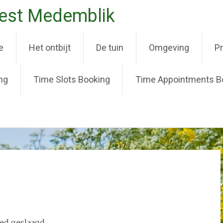
best Medemblik
e
Het ontbijt
De tuin
Omgeving
Pr
ng
Time Slots Booking
Time Appointments B
oed geslaagd.