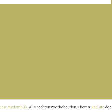
rbest Medemblik
. Alle rechten voorbehouden. Thema:
Radiate
doo